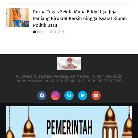
Purna Tugas Sekda Muna Eddy Uga: Jejak
Panjang Birokrat Bersih hingga Isyarat Kiprah
Politik Baru
Jumat, Juli 31, 2026
PT. Swara Nusantara Perkasa, S.K Menteri Hukum Republik
Indonesia Nomor: AHU-01617-AH.02.01. NIB: 1610250019283