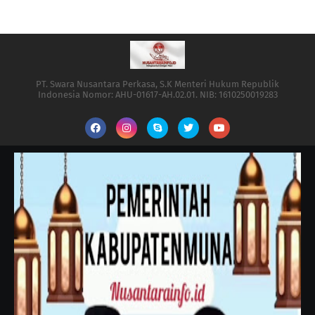
PT. Swara Nusantara Perkasa, S.K Menteri Hukum Republik
Indonesia Nomor: AHU-01617-AH.02.01. NIB: 1610250019283