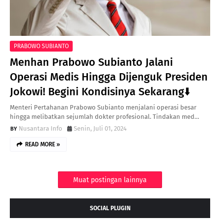
PRABOWO SUBIANTO
Menhan Prabowo Subianto Jalani
Operasi Medis Hingga Dijenguk Presiden
Jokowi! Begini Kondisinya Sekarang⬇️
Menteri Pertahanan Prabowo Subianto menjalani operasi besar
hingga melibatkan sejumlah dokter profesional. Tindakan med…
Nusantara Info
Senin, Juli 01, 2024
READ MORE »
Muat postingan lainnya
SOCIAL PLUGIN