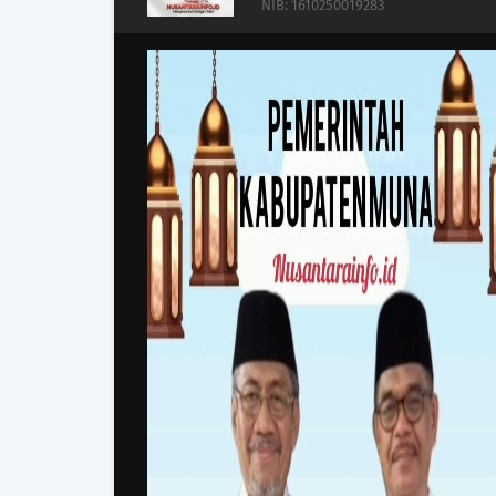
NIB: 1610250019283