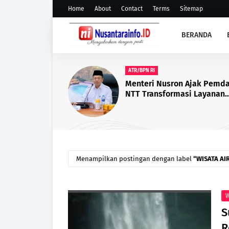
Home
About
Contact
Terms
Sitemap
BERANDA
BACHRUN LABUTA
Bupati Muna Bachrun Lant
Puluhan Kepala Sekolah S
SMP, Berikut Daftar yang D
Menampilkan postingan dengan label
WISATA AI
W
S
R