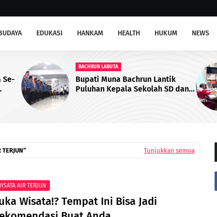
BUDAYA
EDUKASI
HANKAM
HEALTH
HUKUM
NEWS
BPN MUNA
ik
Dukung Iklim Investasi, BPN
D dan
Muna Hadiri Rapat Perpanjangan
ilantik
PKKPR Perkebunan dan Pabrik
Sawit
R TERJUN
Tunjukkan semua
ISATA AIR TERJUN
uka Wisata!? Tempat Ini Bisa Jadi
ekomendasi Buat Anda