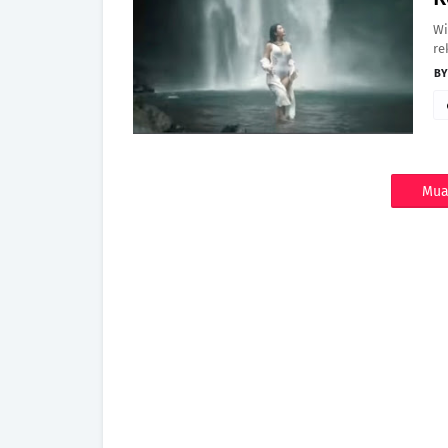
Wi
re
Mua