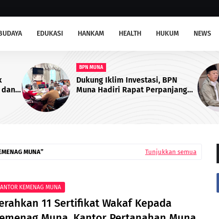
BUDAYA
EDUKASI
HANKAM
HEALTH
HUKUM
NEWS
ATR/BPN RI
PN
Kementerian ATR/BPN Gelar Uji
njangan
Coba Layanan Peralihan Hak 10
brik
Hari di 15 Kantah per 17 Agustus
EMENAG MUNA
Tunjukkan semua
ANTOR KEMENAG MUNA
erahkan 11 Sertifikat Wakaf Kepada
emenag Muna, Kantor Pertanahan Muna