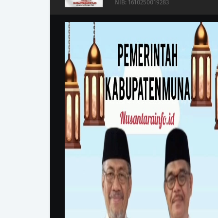
NIB: 1610250019283