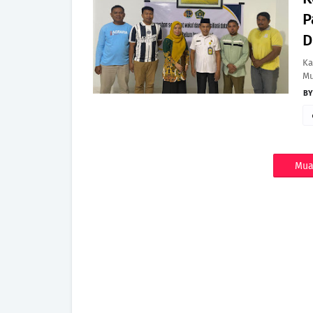
P
D
Ka
Mu
Mua