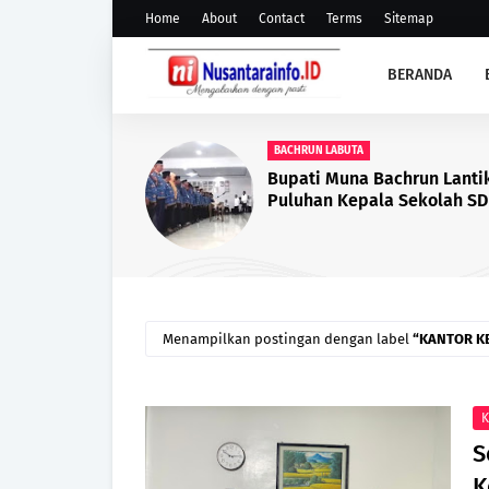
Home
About
Contact
Terms
Sitemap
BERANDA
BPN MUNA
Dukung Iklim Investasi, B
Muna Hadiri Rapat Perpa
PKKPR Perkebunan dan Pa
Sawit
Menampilkan postingan dengan label
KANTOR K
K
S
K