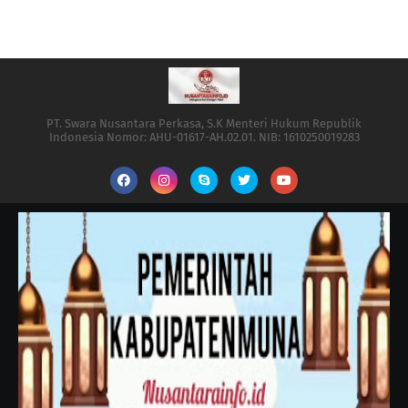
PT. Swara Nusantara Perkasa, S.K Menteri Hukum Republik
Indonesia Nomor: AHU-01617-AH.02.01. NIB: 1610250019283