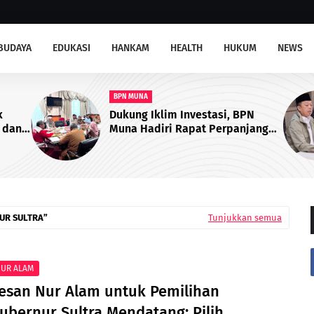
BUDAYA
EDUKASI
HANKAM
HEALTH
HUKUM
NEWS
ATR/BPN RI
PN
Kementerian ATR/BPN Gelar Uji
njangan
Coba Layanan Peralihan Hak 10
abrik
Hari di 15 Kantah per 17 Agustus
UR SULTRA
Tunjukkan semua
UR ALAM
esan Nur Alam untuk Pemilihan
ubernur Sultra Mendatang: Pilih