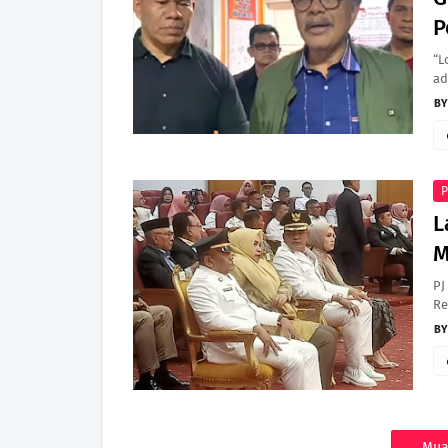
P
“L
ad
P
L
M
PJ
Re
Mua