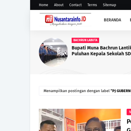
Home
About
Contact
Terms
Sitemap
BERANDA
BPN MUNA
Dukung Iklim Investasi, B
Muna Hadiri Rapat Perpa
PKKPR Perkebunan dan P
Sawit
Menampilkan postingan dengan label
PJ GUBERN
N
P
G