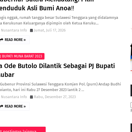
enduduk Asli Bumi Anoa‼️
ogis nggak, rumah tangga besar Sulawesi Tenggara yang didalamnya
a Kerukunan Keluarganya dipimpin oleh Ketua Keruku…
Nusantara Info
Jumat, Juli 17, 2026
READ MORE »
J BUPATI MUNA BARAT 2023
a Ode Butolo Dilantik Sebagai PJ Bupati
ubar
 Gubenur Provinsi Sulawesi Tenggara Komjen Pol. (purn) Andap Budhi
vianto, hari ini Rabu 27 Desember 2023 lantik 2 …
Nusantara Info
Rabu, Desember 27, 2023
READ MORE »
t postingan lainnya