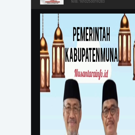
NIB: 1610250019283