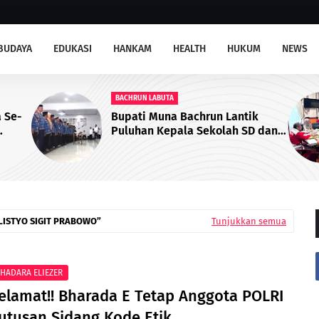
BUDAYA
EDUKASI
HANKAM
HEALTH
HUKUM
NEWS
BPN MUNA
k
Dukung Iklim Investasi, BPN
D dan
Muna Hadiri Rapat Perpanjangan
lantik
PKKPR Perkebunan dan Pabrik
Sawit
LISTYO SIGIT PRABOWO
Tunjukkan semua
HADARA ELIEZER
elamat!! Bharada E Tetap Anggota POLRI
utusan Sidang Kode Etik