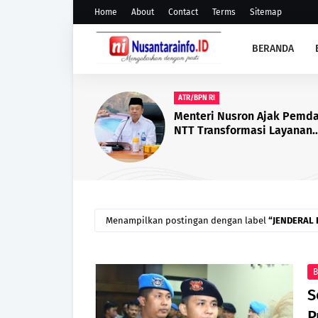
Home
About
Contact
Terms
Sitemap
BERANDA
BACHRUN LABUTA
Bupati Muna Bachrun Lanti
Puluhan Kepala Sekolah S
SMP, Berikut Daftar yang Di
Menampilkan postingan dengan label
JENDERAL 
B
S
P