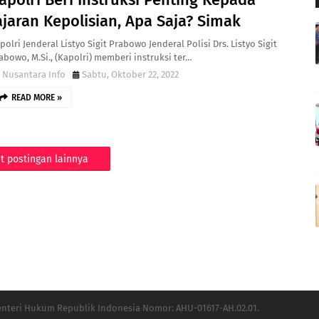
ajaran Kepolisian, Apa Saja? Simak
polri Jenderal Listyo Sigit Prabowo Jenderal Polisi Drs. Listyo Sigit
abowo, M.Si., (Kapolri) memberi instruksi ter…
Nusantara Info
Sabtu, Oktober 22, 2022
READ MORE »
t postingan lainnya
Menteri Hukum Republik Indonesia Nomor: AHU-01617-AH.02.01.