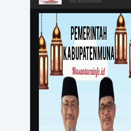
NIB: 1610250019283