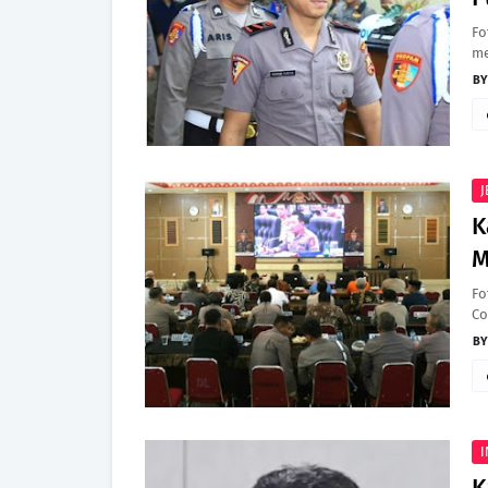
Fo
me
J
K
M
Fo
Co
I
K