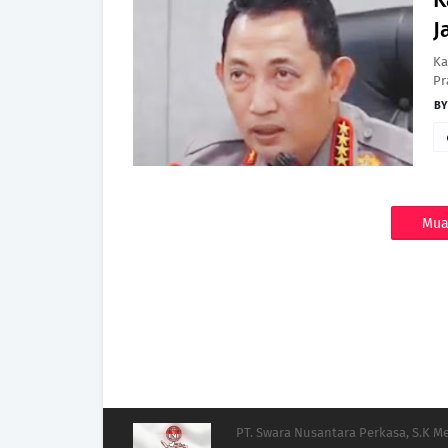
J
Ka
Pr
Mua
PT. Swara Nusantara Perkasa, S.K 