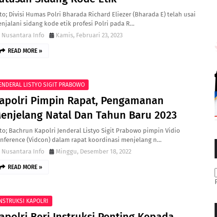
to; Divisi Humas Polri Bharada Richard Eliezer (Bharada E) telah usai
njalani sidang kode etik profesi Polri pada R…
Nusantara Info
Kamis, Februari 23, 2023
READ MORE »
ENDERAL LISTYO SIGIT PRABOWO
apolri Pimpin Rapat, Pengamanan
enjelang Natal Dan Tahun Baru 2023
to; Bachrun Kapolri Jenderal Listyo Sigit Prabowo pimpin Vidio
nference (Vidcon) dalam rapat koordinasi menjelang n…
Nusantara Info
Minggu, Desember 18, 2022
READ MORE »
NSTRUKSI KAPOLRI
apolri Beri Instruksi Penting Kepada