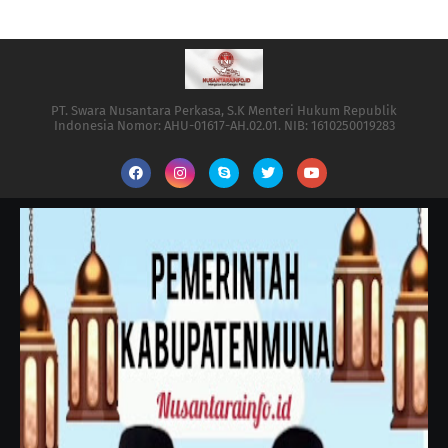
PT. Swara Nusantara Perkasa, S.K Menteri Hukum Republik
Indonesia Nomor: AHU-01617-AH.02.01. NIB: 1610250019283