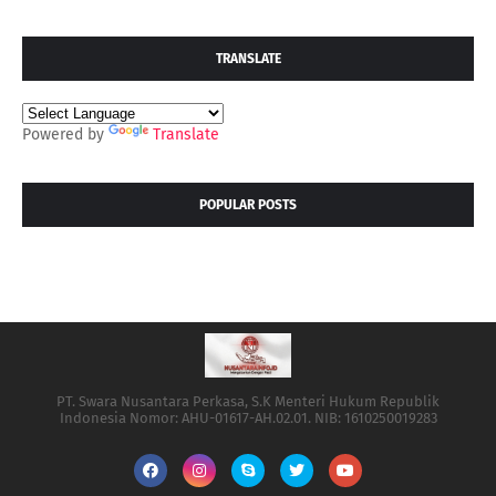
TRANSLATE
Powered by
Translate
POPULAR POSTS
PT. Swara Nusantara Perkasa, S.K Menteri Hukum Republik
Indonesia Nomor: AHU-01617-AH.02.01. NIB: 1610250019283