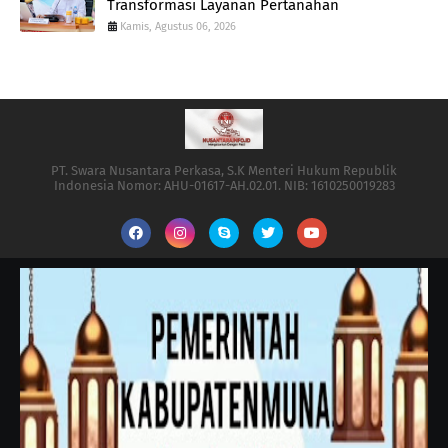
Transformasi Layanan Pertanahan
Kamis, Agustus 06, 2026
PT. Swara Nusantara Perkasa, S.K Menteri Hukum Republik
Indonesia Nomor: AHU-01617-AH.02.01. NIB: 1610250019283