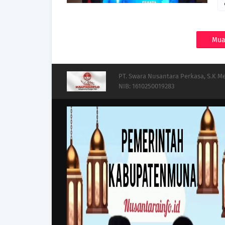
Mua
PT. Swara Nusantara Perkasa, S.K 
NIB: 1610250019283