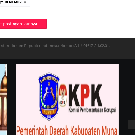
READ MORE »
t postingan lainnya
Menteri Hukum Republik Indonesia Nomor: AHU-01617-AH.02.01.