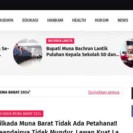
BUDAYA
EDUKASI
HANKAM
HEALTH
HUKUM
NEWS
BPN MUNA
k
Dukung Iklim Investasi, BPN
 dan
Muna Hadiri Rapat Perpanjangan
lantik
PKKPR Perkebunan dan Pabrik
Sawit
UNA BARAT 2024
Tunjukkan semua
ILKADA MUNA BARAT 2024
ilkada Muna Barat Tidak Ada Petahana!!
eandainya Tidak Mundur, Lawan Kuat La