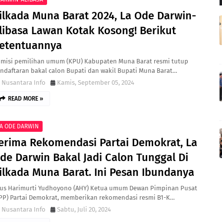
ilkada Muna Barat 2024, La Ode Darwin-
libasa Lawan Kotak Kosong! Berikut
etentuannya
misi pemilihan umum (KPU) Kabupaten Muna Barat resmi tutup
ndaftaran bakal calon Bupati dan wakil Bupati Muna Barat…
Nusantara Info
Kamis, September 05, 2024
READ MORE »
A ODE DARWIN
erima Rekomendasi Partai Demokrat, La
de Darwin Bakal Jadi Calon Tunggal Di
ilkada Muna Barat. Ini Pesan Ibundanya
us Harimurti Yudhoyono (AHY) Ketua umum Dewan Pimpinan Pusat
PP) Partai Demokrat, memberikan rekomendasi resmi B1-K…
Nusantara Info
Sabtu, Juli 20, 2024