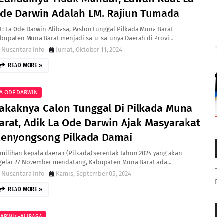
de Darwin Adalah LM. Rajiun Tumada
t: La Ode Darwin-Alibasa, Paslon tunggal Pilkada Muna Barat
bupaten Muna Barat menjadi satu-satunya Daerah di Provi…
Nusantara Info
Jumat, Oktober 11, 2024
READ MORE »
A ODE DARWIN
akaknya Calon Tunggal Di Pilkada Muna
arat, Adik La Ode Darwin Ajak Masyarakat
enyongsong Pilkada Damai
milihan kepala daerah (Pilkada) serentak tahun 2024 yang akan
gelar 27 November mendatang, Kabupaten Muna Barat ada…
Nusantara Info
Kamis, September 05, 2024
READ MORE »
ARWIN-ALIBASA