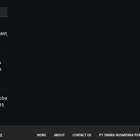
SMP,
a
R
Coba
15
d.
HOME
ABOUT
CONTACT US
PT SWARA NUSANTARA PE