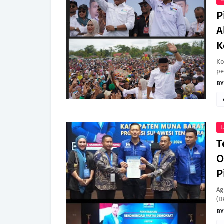
P
A
K
Ko
pe
L
T
O
P
Ag
(D