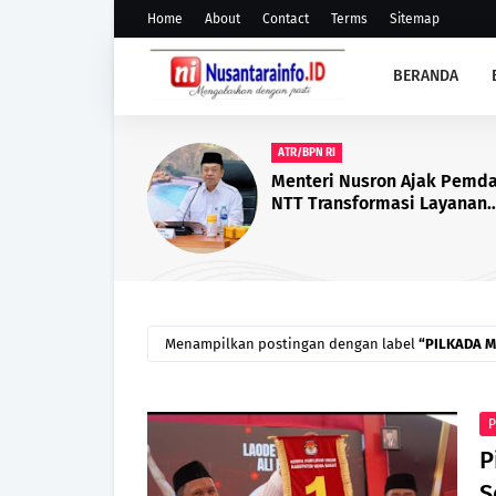
Home
About
Contact
Terms
Sitemap
BERANDA
BACHRUN LABUTA
Bupati Muna Bachrun Lanti
Puluhan Kepala Sekolah SD
SMP, Berikut Daftar yang Di
Menampilkan postingan dengan label
PILKADA M
P
P
S