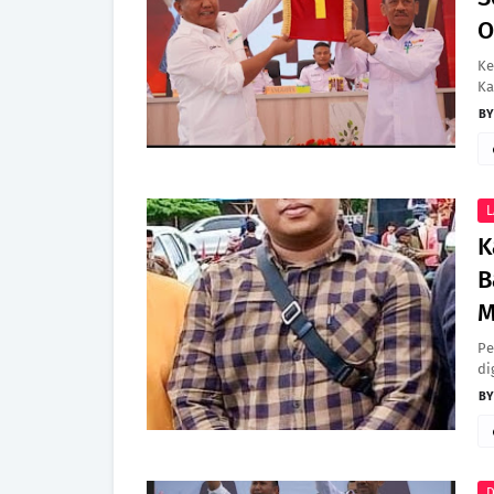
O
Ke
Ka
L
K
B
M
Pe
di
D