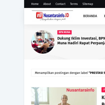
Home
About
Contact
Terms
Sitemap
BERANDA
BPN MUNA
Dukung Iklim Investasi, BP
Muna Hadiri Rapat Perpan
PKKPR Perkebunan dan Pab
Sawit
Menampilkan postingan dengan label
PRESTASI 
P
K
B