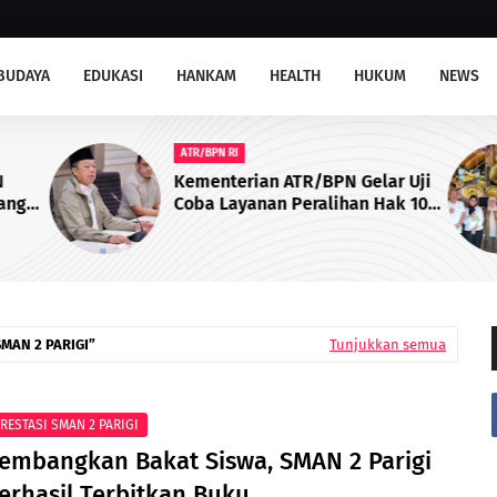
BUDAYA
EDUKASI
HANKAM
HEALTH
HUKUM
NEWS
ATR/BPN RI
N
Kementerian ATR/BPN Gelar Uji
jangan
Coba Layanan Peralihan Hak 10
rik
Hari di 15 Kantah per 17 Agustus
SMAN 2 PARIGI
Tunjukkan semua
RESTASI SMAN 2 PARIGI
embangkan Bakat Siswa, SMAN 2 Parigi
erhasil Terbitkan Buku