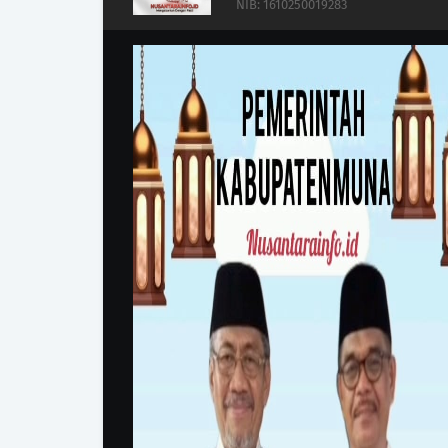
NIB: 1610250019283